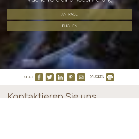
ANFRAGE
BUCHEN
SHARE
DRUCKEN
Kontaktieren Sie uns
Mirsini Pansion
Hotel in Karterados Santorini
Karterados - 84700 Santorini, Cyclades - Greece