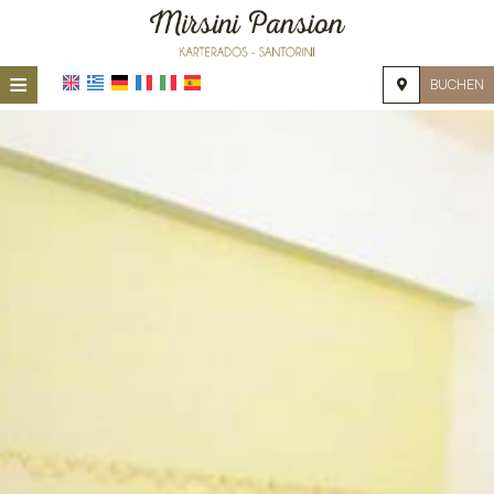
≡
BUCHEN
STARTSEITE
LAGE
UNTERKUNFT
EINRICHTUNGEN
GALERIE
NACHFRAGE
KONTAKT