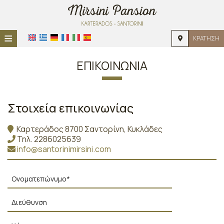
≡
ΚΡΆΤΗΣΗ
ΑΡΧΙΚΉ
ΕΠΙΚΟΙΝΩΝΊΑ
ΤΟΠΟΘΕΣΊΑ
ΔΙΑΜΟΝΉ
Στοιχεία επικοινωνίας
ΠΑΡΟΧΈΣ
Καρτεράδος 8700 Σαντορίνη, Κυκλάδες
Τηλ.
2286025639
ΦΩΤΟΓΡΑΦΊΕΣ
info@santorinimirsini.com
ΖΉΤΗΣΗ
ΕΠΙΚΟΙΝΩΝΊΑ