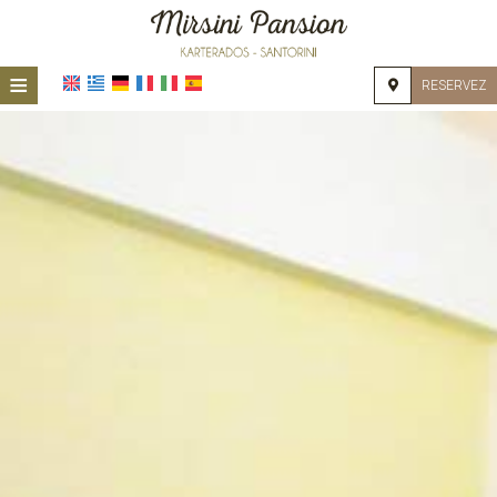
≡
RESERVEZ
ACCUEIL
EMPLACEMENT
HÉBERGEMENT
INSTALLATIONS
GALERIE
DEMANDE
CONTACT