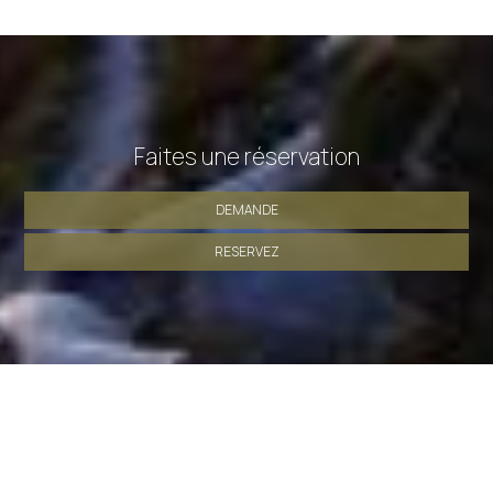
Faites une réservation
DEMANDE
RESERVEZ
» Chambre Double ou Lits Jumeaux
» Chambre Triple
»
Studio
SHARE
IMPRIMER